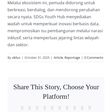
Melalui ekosistem ini, pemuda didorong untuk
berkreasi, berdialog, dan mendorong perubahan
secara nyata. SDGs Youth Hub menyediakan
wadah untuk memperkuat inovasi berbasis data,
mempromosikan isu pembangunan melalui narasi
inklusif, serta memperluas jejaring lintas wilayah
dan sektor.
By
siklus
|
October 31, 2025
|
Article
,
Reportage
|
0 Comments
Share This Story, Choose Your
Platform!
Facebook
Twitter
Reddit
LinkedIn
WhatsApp
Tumblr
Pinterest
Vk
Xing
Email