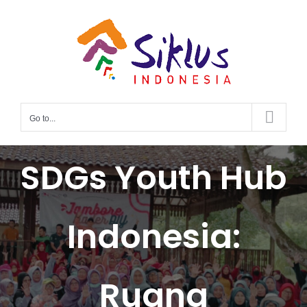
Skip
to
content
Go to...
SDGs Youth Hub
Indonesia:
Ruang